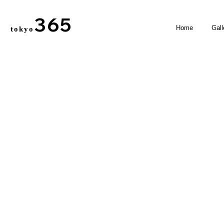
365
Home
Gall
tokyo