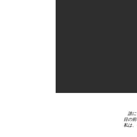
ダウン
ロード
禁止
誰に
目の前
私は、