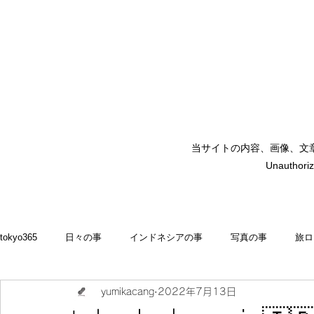
当サイトの内容、画像、文
矢嶋裕美子
Unauthoriz
yumikoyajima
tokyo365
日々の事
インドネシアの事
写真の事
旅ロ
yumikacang
2022年7月13日
2022
食いしん坊 blog
お料理・memasak
indonesia