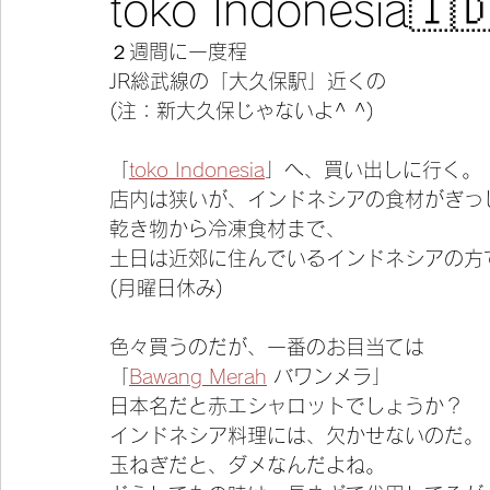
toko Indonesia
２週間に一度程
今宵の一冊
JR総武線の「大久保駅」近くの
(注：新大久保じゃないよ^ ^)
「
toko Indonesia
」へ、買い出しに行く。
店内は狭いが、インドネシアの食材がぎっ
乾き物から冷凍食材まで、
土日は近郊に住んでいるインドネシアの方
(月曜日休み)
色々買うのだが、一番のお目当ては
「
Bawang Merah
 バワンメラ」
日本名だと赤エシャロットでしょうか？
インドネシア料理には、欠かせないのだ。
玉ねぎだと、ダメなんだよね。