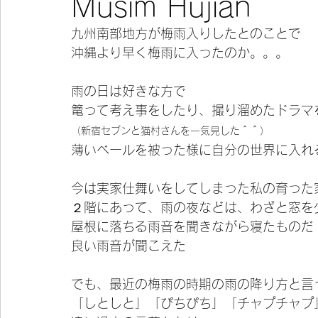
Musim Hujian
九州南部地方が梅雨入りしたとのことで
今宵の一冊
沖縄より早く梅雨に入ったのか。。。
雨の日は好きな方で
篭って考え事をしたり、撮り溜めたドラマ
（新宿セブンと猫村さんを一気見した＾＾）
薄いベールを被った様に自分の世界に入れ
今は実家仕舞いをしてしまった私の育った
２階にあって、雨の夜などは、わざと窓を
屋根に落ちる雨音を聞きながら寝たものだ
良い雨音が聞こえた
でも、最近の梅雨の時期の雨の降り方と言
「しとしと」「ぴちぴち」「チャプチャプ