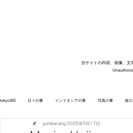
当サイトの内容、画像、文
矢嶋裕美子
Unauthoriz
yumikoyajima
tokyo365
日々の事
インドネシアの事
写真の事
旅ロ
yumikacang
2025年5月17日
2022
食いしん坊 blog
お料理・memasak
indonesia