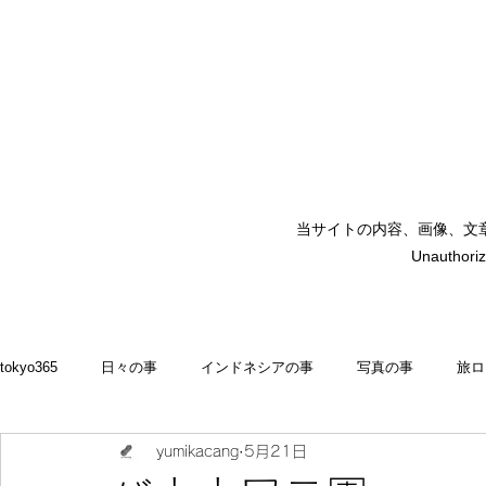
当サイトの内容、画像、文
矢嶋裕美子
Unauthoriz
yumikoyajima
tokyo365
日々の事
インドネシアの事
写真の事
旅ロ
yumikacang
5月21日
2022
食いしん坊 blog
お料理・memasak
indonesia