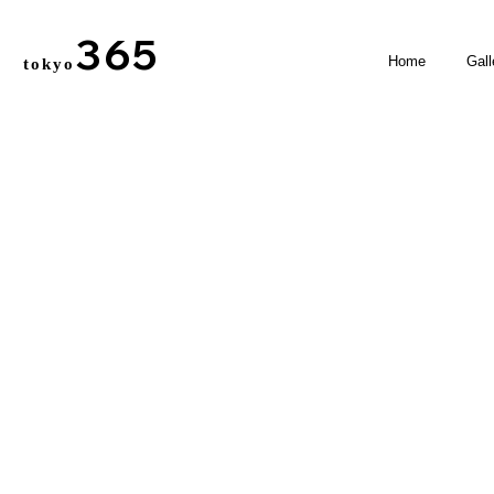
365
Home
Gall
tokyo