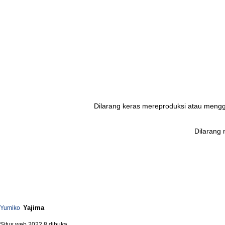
Dilarang keras mereproduksi atau menggun
矢嶋裕美子
yumikoyajima
Dilarang
Yajima
Yumiko
Situs web 2022.8 dibuka