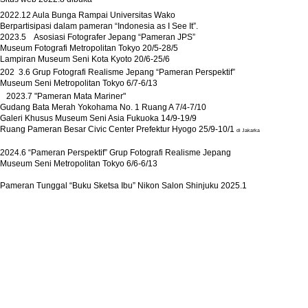
2022.12 Aula Bunga Rampai Universitas Wako
Berpartisipasi dalam pameran “Indonesia as I See It”.
2023.5
Asosiasi Fotografer Jepang “Pameran JPS”
Museum Fotografi Metropolitan Tokyo 20/5-28/5
Lampiran Museum Seni Kota Kyoto 20/6-25/6
202
3.6 Grup Fotografi Realisme Jepang “Pameran Perspektif”
Museum Seni Metropolitan Tokyo 6/7-6/13
2023.7 "Pameran Mata Mariner"
Gudang Bata Merah Yokohama No. 1 Ruang A 7/4-7/10
Galeri Khusus Museum Seni Asia Fukuoka 14/9-19/9
Ruang Pameran Besar Civic Center Prefektur Hyogo 25/9-10/1
di Jakarka
2024.6 “Pameran Perspektif” Grup Fotografi Realisme Jepang
Museum Seni Metropolitan Tokyo 6/6-6/13
Pameran Tunggal “Buku Sketsa Ibu” Nikon Salon Shinjuku 2025.1