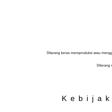
Dilarang keras mereproduksi atau menggun
矢嶋裕美子
yumikoyajima
Dilarang
Kebijak