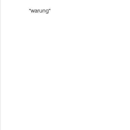
”
warung
”