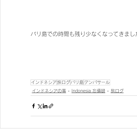
バリ島での時間も残り少なくなってきまし
インドネシア
旅ログ
バリ島
デンパサール
インドネシアの事
Indonesia 忘備録
旅ログ