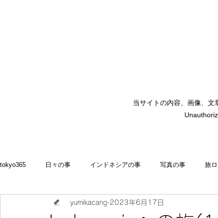
当サイトの内容、画像、文
矢嶋裕美子
Unauthoriz
yumikoyajima
tokyo365
日々の事
インドネシアの事
写真の事
旅ロ
yumikacang
2023年6月17日
2022
食いしん坊 blog
お料理・memasak
indonesia