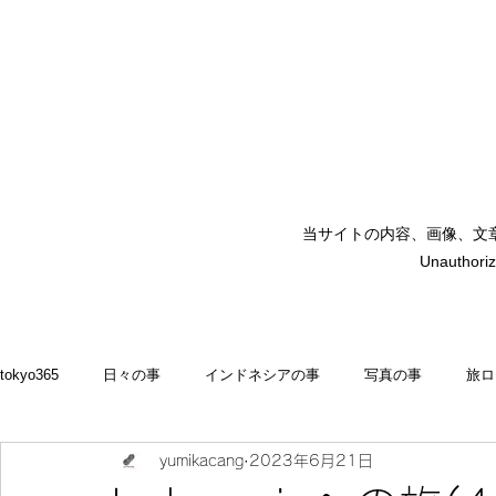
当サイトの内容、画像、文
矢嶋裕美子
Unauthoriz
yumikoyajima
tokyo365
日々の事
インドネシアの事
写真の事
旅ロ
yumikacang
2023年6月21日
2022
食いしん坊 blog
お料理・memasak
indonesia