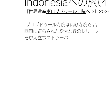
Indonesiaへの旅(45
「世界遺産
ボロブドゥール寺院
へ.2」202
今宵の一冊
 ブロブドゥール寺院は仏教寺院です。
回廊に巡らされた膨大な数のレリーフ
そびえ立つストゥーパ