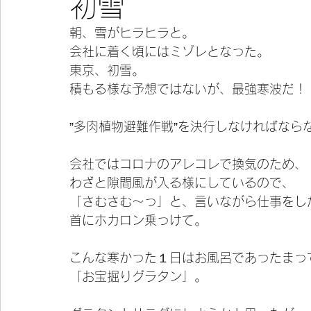
初雪
朝、雪がヒラヒラと。
今宵の一冊
会社に着く頃にはミゾレとなった。
東京、初雪。
積もる様な予想ではないが、最強寒波だ！
”多肉植物避難作戦”を決行しなければなら
会社ではコロナのアレコレで換気のため、
わざと隙間風が入る様にしているので、
「さむさむ〜っ」と、言いながら仕事をし
首にホカロン乗っけて。
こんな寒かった１日はお風呂であったまっ
「お宝掘りグラタン」。