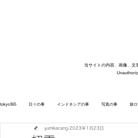
当サイトの内容、画像、文
矢嶋裕美子
Unauthoriz
yumikoyajima
tokyo365
日々の事
インドネシアの事
写真の事
旅ロ
yumikacang
2023年1月23日
2022
食いしん坊 blog
お料理・memasak
indonesia