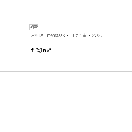
初雪
お料理・memasak
日々の事
2023