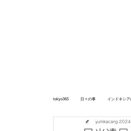
矢嶋裕美子
yumikoyajima
tokyo365
日々の事
インドネシア
yumikacang
202
2022
食いしん坊 blog
お料