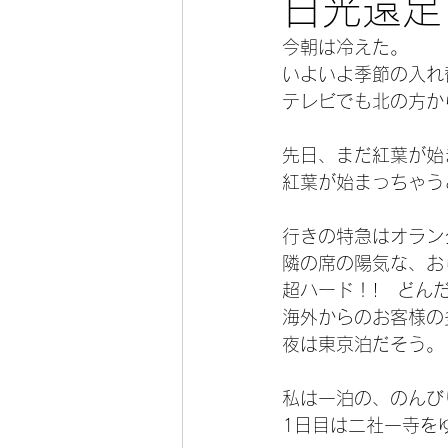
日光遠足
今朝は冷えた。
今宵の一冊
いよいよ季節の入れ
テレビでも北の方か
先日、まだ紅葉が始
紅葉が始まっちゃう
行きの特急はオラン
隣の席の陽気な、お
超ハード！!　どん
海外からのお客様の
夜は東京泊だそう。
私は一泊の、のんび
1日目は二社一寺を