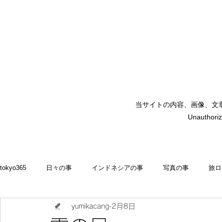
当サイトの内容、画像、文
矢嶋裕美子
Unauthoriz
yumikoyajima
tokyo365
日々の事
インドネシアの事
写真の事
旅ロ
yumikacang
2月8日
2022
食いしん坊 blog
お料理・memasak
indonesia