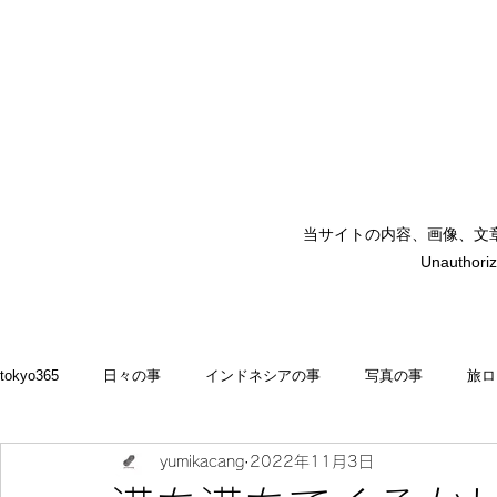
当サイトの内容、画像、文
矢嶋裕美子
Unauthoriz
yumikoyajima
tokyo365
日々の事
インドネシアの事
写真の事
旅ロ
yumikacang
2022年11月3日
2022
食いしん坊 blog
お料理・memasak
indonesia