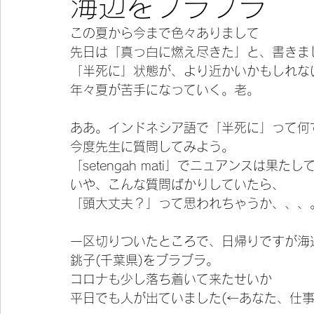
海辺をブラブラ
この夏から今まで色々ありまして
今宵の一冊
先日は「真っ白に燃え尽きた」と、書きま
「半死に」状態が、より近かいかもしれな
年々夏が苦手になっていく。老。
ああ。インドネシア語で「半死に」って何
今度先生に質問してみよう。
「setengah mati」でニュアンスは果
いや、こんな質問ばかりしていたら、
「頭大丈夫？」って思われちゃうか、、、
一区切りついたところで、日帰りですが海
銚子(千葉県)をブラブラ。
コロナも少し落ち着いて来たせいか
平日でも人が出ていました(←あなた、仕事