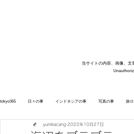
当サイトの内容、画像、文
矢嶋裕美子
Unauthoriz
yumikoyajima
tokyo365
日々の事
インドネシアの事
写真の事
旅ロ
yumikacang
2022年10月27日
2022
食いしん坊 blog
お料理・memasak
indonesia