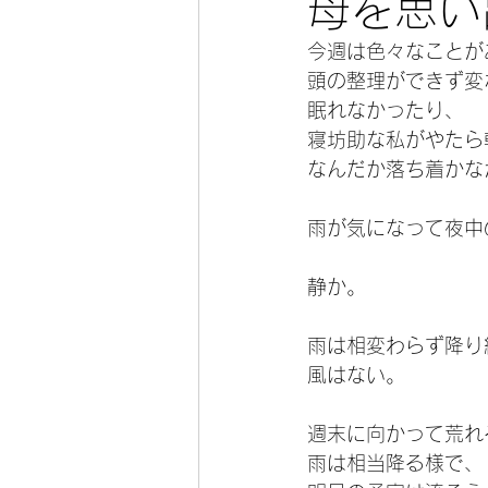
母を思い
今週は色々なことが
今宵の一冊
頭の整理ができず変
眠れなかったり、
寝坊助な私がやたら
なんだか落ち着かな
雨が気になって夜中
静か。
雨は相変わらず降り
風はない。
週末に向かって荒れ
雨は相当降る様で、