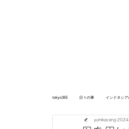
矢嶋裕美子
yumikoyajima
tokyo365
日々の事
インドネシア
yumikacang
202
2022
食いしん坊 blog
お料