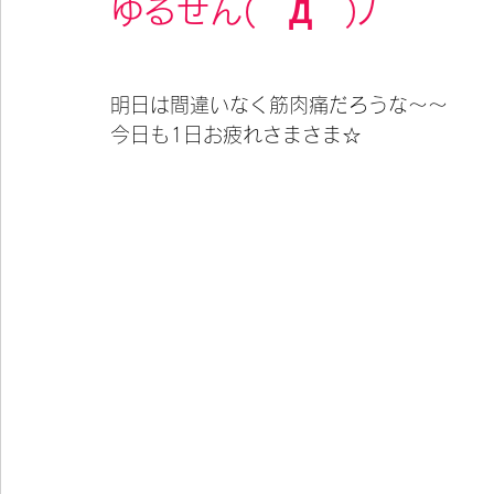
ゆるせん(￣Д￣)ﾉ
明日は間違いなく筋肉痛だろうな〜〜
今日も1日お疲れさまさま☆