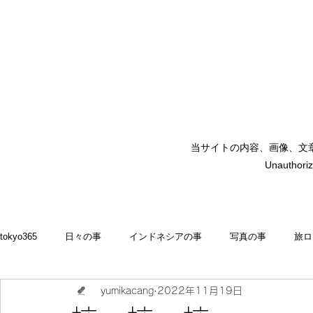
当サイトの内容、画像、文
矢嶋裕美子
Unauthoriz
yumikoyajima
tokyo365
日々の事
インドネシアの事
写真の事
旅ロ
yumikacang
2022年11月19日
2022
食いしん坊 blog
お料理・memasak
indonesia