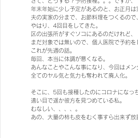
さて、どうする？予防接種。。。ですが、
年末年始に少し予定があるのと、お正月は
夫の実家の分まで、お節料理をつくるので
やはり、4回目をしてきた。
区の出張所がすぐソコにあるのだけれど、
まだ対象では無いので、個人医院で予約を
これが先週の話。
毎回、本当に体調が悪くなる。
あんなことやこんな事になり、今回はメン
全てのヤル気と気力も奪われて廃人化。
そこに、5回も接種したのにコロナになっ
遠い目で遥か彼方を見つめている私。
むなしい、、、、。
あの、大量の柿も皮をむく事すら出来ず放