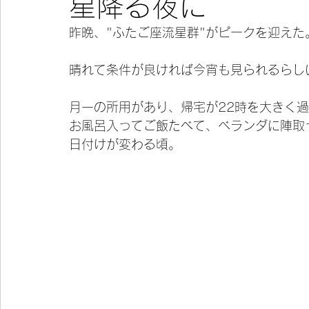
星降る夜に
昨晩、"ふたご座流星群"がピークを迎えた
今宵の一冊
晴れて条件が良ければ今宵も見られるらし
月一の所用があり、帰宅が22時を大きく
お風呂入ってご飯たべて、ベランダに陣取
日付けが変わる頃。