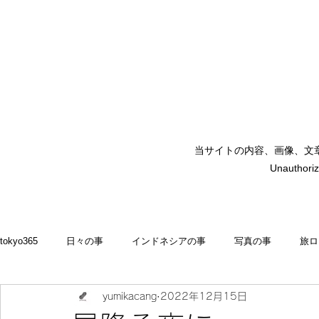
当サイトの内容、画像、文
矢嶋裕美子
Unauthoriz
yumikoyajima
tokyo365
日々の事
インドネシアの事
写真の事
旅ロ
yumikacang
2022年12月15日
2022
食いしん坊 blog
お料理・memasak
indonesia