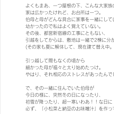
よくもまあ、一つ屋根の下、こんな大家族
家は広かったけれど、お台所は一つ。
伯母と母がどんな具合に家事を一緒にして
幼かったので私はよく覚えていない。
その後、都営新宿線の工事にともない、
引越をしてからは、敷地は一緒で2棟に分
(その家も夏に解体して、現在建て替え中。
引っ越して間もなくの頃から
細かった母が福々と太り始めたっけ。
やはり、それ相応のストレスがあったんでし
で、その一緒に住んでいた伯母が
今日の様に、突然冬の日になったり、
初雪が降ったり、超ー寒いわあ！！な日に
必ず、「小松菜と納豆のお味噌汁」を作っ