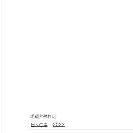
雑感
夕暮れ時
日々の事
2022