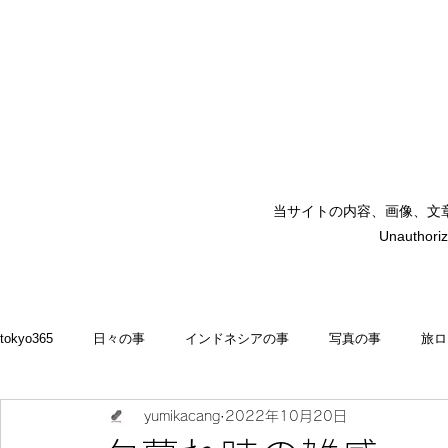
当サイトの内容、画像、文
矢嶋裕美子
Unauthoriz
yumikoyajima
tokyo365
日々の事
インドネシアの事
写真の事
旅ロ
yumikacang
2022年10月20日
2022
食いしん坊 blog
お料理・memasak
indonesia