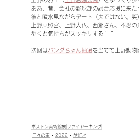
上野のお山（
上野恩賜公園
）をゆっくり歩
ああ、昔、会社の野球部の試合応援に来た
彼と噴水見ながらデート（夫ではない。笑
上野東照宮、上野大仏、西郷さん、不忍の
歩くと気持ちがスッキリする＾＾
次回は
パンダちゃん抽選
を当てて上野動物
ボストン美術館展
ファイヤーキング
日々の事
2022
館好き