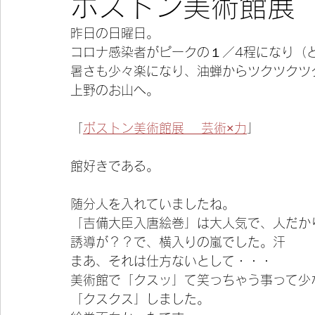
ボストン美術館展
昨日の日曜日。
今宵の一冊
コロナ感染者がピークの１／4程になり（
暑さも少々楽になり、油蝉からツクツクツ
上野のお山へ。
「
ボストン美術館展　 芸術×力
」
館好きである。
随分人を入れていましたね。
「吉備大臣入唐絵巻」は大人気で、人だか
誘導が？？で、横入りの嵐でした。汗
まあ、それは仕方ないとして・・・
美術館で「クスッ」て笑っちゃう事って少
「クスクス」しました。