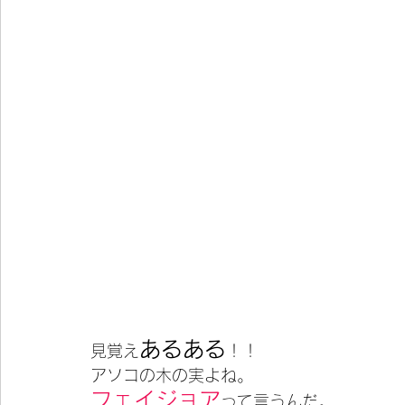
あるある
見覚え
！！
アソコの木の実よね。
フェイジョア
って言うんだ。