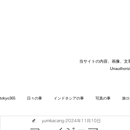
当サイトの内容、画像、文
矢嶋裕美子
Unauthoriz
yumikoyajima
tokyo365
日々の事
インドネシアの事
写真の事
旅ロ
yumikacang
2024年11月10日
2022
食いしん坊 blog
お料理・memasak
indonesia