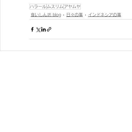
ハラール
ムスリム
アヤムヤ
食いしん坊 blog
日々の事
インドネシアの事