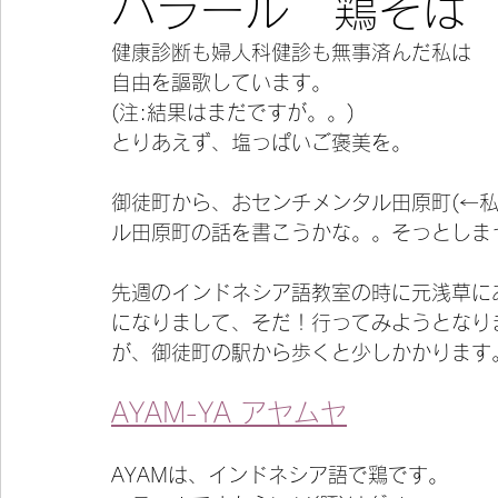
ハラール 鶏そば
健康診断も婦人科健診も無事済んだ私は
今宵の一冊
自由を謳歌しています。
(注:結果はまだですが。。)
とりあえず、塩っぱいご褒美を。
御徒町から、おセンチメンタル田原町(←
ル田原町の話を書こうかな。。そっとしま
先週のインドネシア語教室の時に元浅草に
になりまして、そだ！行ってみようとなり
が、御徒町の駅から歩くと少しかかります
AYAM-YA アヤムヤ
AYAMは、インドネシア語で鶏です。