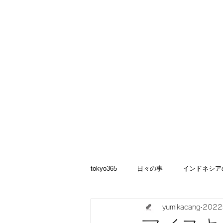
矢嶋裕美子
yumikoyajima
tokyo365
日々の事
インドネシア
yumikacang
202
2022
食いしん坊 blog
お料