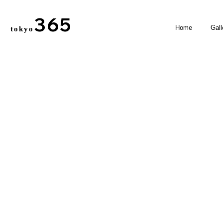
365
Home
Gall
tokyo