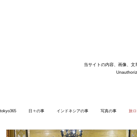
当サイトの内容、画像、文
矢嶋裕美子
Unauthoriz
yumikoyajima
tokyo365
日々の事
インドネシアの事
写真の事
旅ロ
2022
食いしん坊 blog
お料理・memasak
indonesia