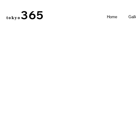
365
Home
Gall
tokyo